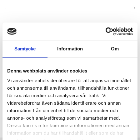
Samtycke
Information
Om
Kontakt
Denna webbplats använder cookies
Hitta hit
Vi använder enhetsidentifierare för att anpassa innehållet
och annonserna till användarna, tillhandahålla funktioner
för sociala medier och analysera vår trafik. Vi
Personal
vidarebefordrar även sådana identifierare och annan
information från din enhet till de sociala medier och
Lediga jobb
annons- och analysföretag som vi samarbetar med.
Dessa kan i sin tur kombinera informationen med annan
information som du har tillhandahållit eller som de har